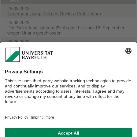
News
28.09.2022
Neuerscheinung: Zeit des Geldes (Prof. Teupe)
29.08.2022
Das Sekretariat ist vom 29. August bis zum 16. September
wegen Urlaub geschlossen.
09.05.2022
Start des Forschungsprojekts European Challenges
09.05.2022
Ankunft unseres neuen Gastprofessors
09.05.2022
​Research and Debate - Öffentliche Vorträge
09.05.2022
Bewerbungsvorgang Master History & Economics
Verantwortlich für die Redaktion:
Prof. Dr. Jan-Otmar Hesse