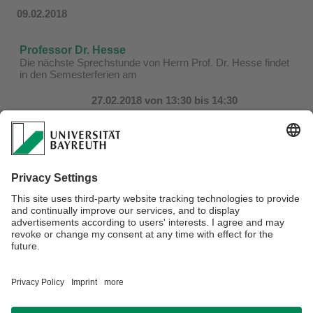
09.02.2018
Professor Dr. Hesse
Die nächste Sprechstunde von Herrn Prof. Dr. Hesse findet
in den Semesterferien am
27.02.2018 von 13:30 bis 14:30
oder nach vorheriger Vereinbarung per E-Mail statt.
Professor Dr. Teupe
Die Sprechstunde von Herrn Prof. Teupe findet in den
Semesterferien nach vorheriger Absprache per E-Mail statt.
Der nächste Termin für eine Sprechstunde ist der
27.02.2018 um 13:30 Uhr.
Per E-Mail ist Herr Prof. Teupe jederzeit erreichbar.