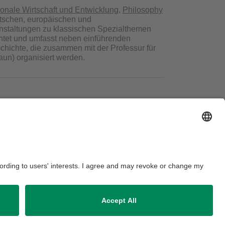
tionale Wirtschaft und Entwicklung
,
Philosophy
utschen, europäischen und
nstaltungen zu klassischen Spezialthemen
chtet und umfasst neben einführenden
hichte, die zusammen mit der Professur für
raun) organisiert werden.
ausordnung
Sitemap
Kontakt
Barrierefreiheitserklärung