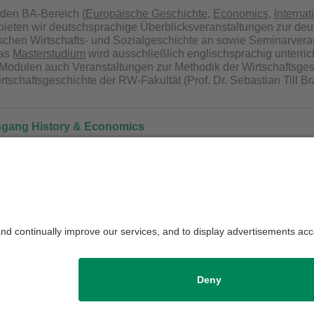
 den BA-Bereich (
Europäische Geschichte
,
Economics
,
Interna
 bieten wir deutschsprachige Überblicksveranstaltungen zur de
chen Wirtschafts- und Sozialgeschichte an sowie Seminarvera
Das
Masterstudium
wird ausschließlich englischsprachig unterri
Modulen auch Veranstaltungen zur Methodik der Wirtschaftsgesc
rtschaftsgeschichte der RW-Fakultät (Prof. Dr. Sebastian Till B
ngang History & Economics
Bewerbungsphase zum Wintersemester 2026/27 ist geöffnet.
ie sich
hier
.
Sie weitere Informationen zum Studiengang.
Sie unseren Flyer zum Studiengang herunterladen.
re Informationen erhalten Sie mit unserer
Broschüre
.
die Redaktion:
Prof. Dr. Jan-Otmar Hesse
Datenschutzerklärung
Impressum
H