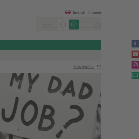
English
Intranet
Seite drucken