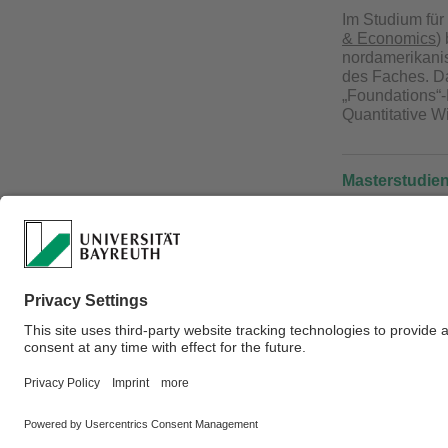
Im Studium für
& Economics
)
nordamerikanis
des Faches. 
„Foundations“-
Quantitative Wi
Masterstudie
Wichtig: Die 
Bewerben S
Hier
finden 
Hier
können 
Ausführliche
Verantwortlich für 