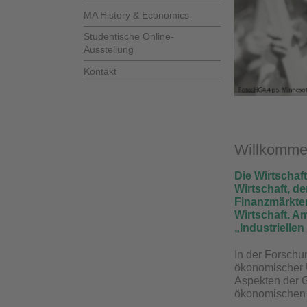
MA History & Economics
Studentische Online-
Ausstellung
Kontakt
Willkommen
Die Wirtschaf
Wirtschaft, d
Finanzmärkten
Wirtschaft. A
„Industrielle
In der Forschu
ökonomischer U
Aspekten der G
ökonomischen